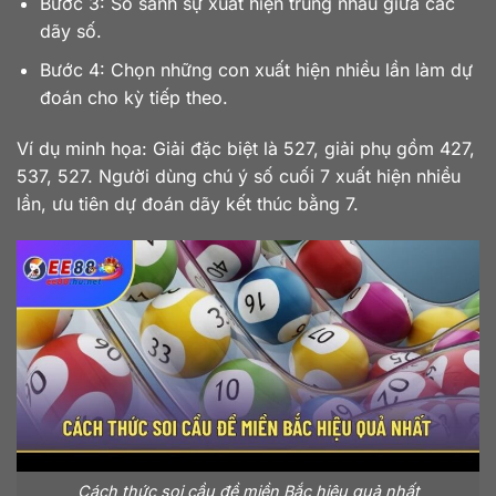
Bước 3: So sánh sự xuất hiện trùng nhau giữa các
dãy số.
Bước 4: Chọn những con xuất hiện nhiều lần làm dự
đoán cho kỳ tiếp theo.
Ví dụ minh họa: Giải đặc biệt là 527, giải phụ gồm 427,
537, 527. Người dùng chú ý số cuối 7 xuất hiện nhiều
lần, ưu tiên dự đoán dãy kết thúc bằng 7.
Cách thức soi cầu đề miền Bắc hiệu quả nhất