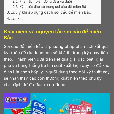
Phân tích biến động đầu và đuôi
Kỹ thuật đảo số trong soi cầu đề miền Bắc
Lưu ý khi áp dụng cách soi cầu đề miền Bắc
Lời kết
Khái niệm và nguyên tắc soi cầu đề miền
Bắc
Soi cầu đề miền Bắc là phương pháp phân tích kết quả
kỳ trước để dự đoán con số khả thi trong kỳ quay tiếp
theo. Thành viên dựa trên kết quả giải đặc biệt, giải
phụ và bảng thống kê tần suất xuất hiện dãy số để xác
định lựa chọn hợp lý. Người dùng theo dõi kỹ thuật này
sẽ nhận thấy các con thường xuất hiện theo chu kỳ
nhất định, từ đó đưa ra dự đoán.