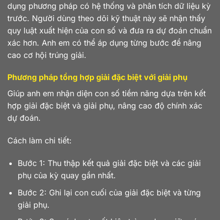
dụng phương pháp có hệ thống và phân tích dữ liệu kỳ
trước. Người dùng theo dõi kỹ thuật này sẽ nhận thấy
quy luật xuất hiện của con số và đưa ra dự đoán chuẩn
xác hơn. Anh em có thể áp dụng từng bước để nâng
cao cơ hội trúng giải.
Phương pháp tổng hợp giải đặc biệt với giải phụ
Giúp anh em nhận diện con số tiềm năng dựa trên kết
hợp giải đặc biệt và giải phụ, nâng cao độ chính xác
dự đoán.
Cách làm chi tiết:
Bước 1: Thu thập kết quả giải đặc biệt và các giải
phụ của kỳ quay gần nhất.
Bước 2: Ghi lại con cuối của giải đặc biệt và từng
giải phụ.