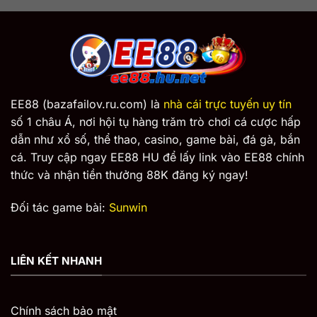
EE88 (bazafailov.ru.com) là
nhà cái trực tuyến uy tín
số 1 châu Á, nơi hội tụ hàng trăm trò chơi cá cược hấp
dẫn như xổ số, thể thao, casino, game bài, đá gà, bắn
cá. Truy cập ngay EE88 HU để lấy link vào EE88 chính
thức và nhận tiền thưởng 88K đăng ký ngay!
Đối tác game bài:
Sunwin
LIÊN KẾT NHANH
Chính sách bảo mật