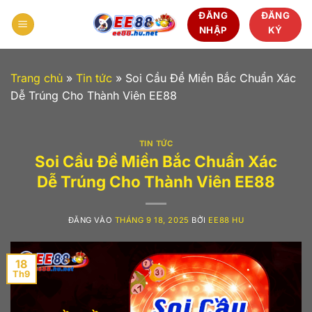
Bỏ
ĐĂNG
ĐĂNG
qua
NHẬP
KÝ
nội
dung
Trang chủ
»
Tin tức
»
Soi Cầu Đề Miền Bắc Chuẩn Xác
Dễ Trúng Cho Thành Viên EE88
TIN TỨC
Soi Cầu Đề Miền Bắc Chuẩn Xác
Dễ Trúng Cho Thành Viên EE88
ĐĂNG VÀO
THÁNG 9 18, 2025
BỞI
EE88 HU
18
Th9