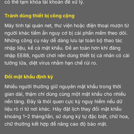
có thể tạm khóa tài khoản để xử lý.
Tránh dùng thiết bị công cộng
Máy tính tại quán net, thư viện hoặc điện thoại mượn từ
người khác tiềm ẩn nguy cơ bị cài phần mềm theo dõi.
Những công cụ này dễ dàng lưu lại toàn bộ thao tác
nhập liệu, kể cả mật khẩu. Để an toàn hơn khi đăng
nhập EE88, người chơi nên dùng thiết bị cá nhân có cài
tường lửa, diệt virus nhằm hạn chế rủi ro.
Đổi mật khẩu định kỳ
Nhiều người thường giữ nguyên mật khẩu trong thời
gian dài, thậm chí dùng cùng một mật khẩu cho nhiều
nền tảng. Đây là thói quen cực kỳ nguy hiểm nếu dữ
liệu rò rỉ từ nơi khác. Hãy đặt lịch thay đổi mật khẩu
khoảng 1–2 tháng/lần, sử dụng ký tự đặc biệt, chữ hoa,
chữ thường kết hợp để nâng cao độ bảo mật.