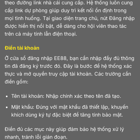
theo đường link nhà cái cung cấp. Hệ thống luôn cung
cấp link dự phòng giúp duy trì kết nối ổn định trong
mọi tình huống. Tại giao diện trang chủ, nút Đăng nhập
được hiển thị nổi bật, dễ dàng cho hội viên thao tác
trên cả máy tính lẫn điện thoại.
Điền tài khoản
Ở cửa sổ đăng nhập EE88, bạn cần nhập đầy đủ thông
tin đã đăng ký trước đó. Đây là bước để hệ thống xác
thực và mở quyền truy cập tài khoản. Các trường cần
điền gồm:
Tên tài khoản: Nhập chính xác theo tên đã tạo.
Mật khẩu: Đúng với mật khẩu đã thiết lập, khuyến
khích dùng ký tự đặc biệt để tăng tính bảo mật.
Điền đủ các mục này giúp đảm bảo hệ thống xử lý
nhanh, tránh lỗi gián đoạn.