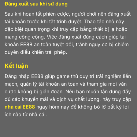
Đăng xuất sau khi sử dụng
Sau khi hoàn tất phiên cược, người chơi nên đăng xuất
tài khoản trước khi tắt trình duyệt. Thao tác nhỏ này
đặc biệt quan trọng khi truy cập bằng thiết bị lạ hoặc
mạng công cộng. Việc đăng xuất đúng cách giúp tài
khoản EE88 an toàn tuyệt đối, tránh nguy cơ bị chiếm
quyền điều khiển trái phép.
Kết luận
Đăng nhập EE88 giúp game thủ duy trì trải nghiệm liền
mạch, quản lý tài khoản an toàn và tham gia mọi ván
cược không bị gián đoạn. Nếu bạn muốn tận dụng đầy
đủ các khuyến mãi và dịch vụ chất lượng, hãy truy cập
nhà cái EE88
ngay hôm nay để không bỏ lỡ bất kỳ lợi
ích nào từ nhà cái.