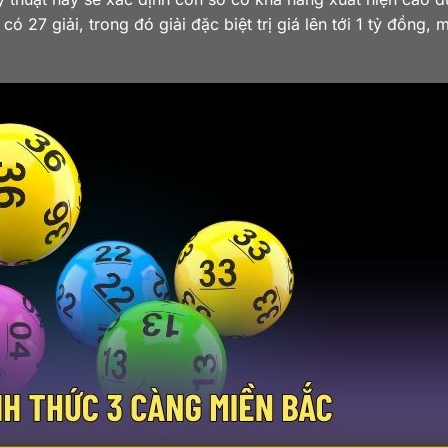
ó 27 giải, trong đó giải đặc biệt trị giá lên tới 1 tỷ đồng,