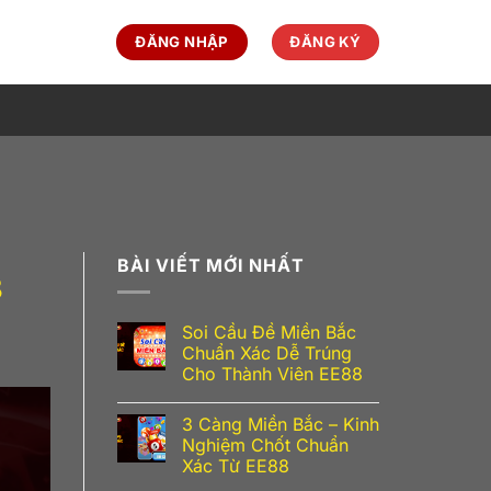
ĐĂNG NHẬP
ĐĂNG KÝ
BÀI VIẾT MỚI NHẤT
8
Soi Cầu Đề Miền Bắc
Chuẩn Xác Dễ Trúng
Cho Thành Viên EE88
3 Càng Miền Bắc – Kinh
Nghiệm Chốt Chuẩn
Xác Từ EE88