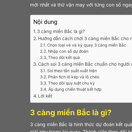
mới nhất và thử vận may với từng con số nga
Nội dung
3 càng miền Bắc là gì?
Hướng dẫn cách chơi 3 càng miền Bắc cho 
Chọn loại vé và kỳ quay 3 càng miền Bắc
Nhập con số dự đoán
Theo dõi kết quả
Cách soi 3 càng miền Bắc chuẩn cho người 
Soi theo tần suất xuất hiện
Phân tích lô kép và lô chéo
Theo dõi quy luật chu kỳ
Áp dụng chiến thuật kết hợp
Lời kết
3 càng miền Bắc là gì?
3 càng miền Bắc là hình thức dự đoán kết quả
giải phụ trong kỳ quay. Thành viên theo dõi 