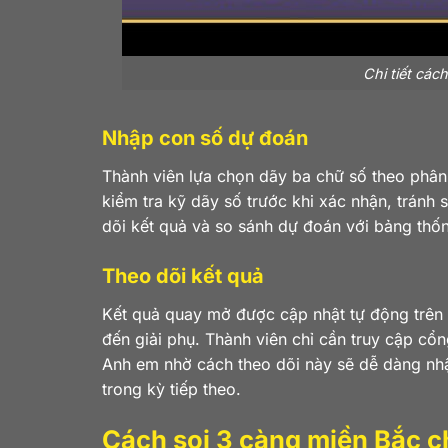
Chi tiết các
Nhập con số dự đoán
Thành viên lựa chọn dãy ba chữ số theo phân
kiểm tra kỹ dãy số trước khi xác nhận, tránh s
dõi kết quả và so sánh dự đoán với bảng thố
Theo dõi kết quả
Kết quả quay mở được cập nhật tự động trên n
đến giải phụ. Thành viên chỉ cần truy cập cổn
Anh em nhờ cách theo dõi này sẽ dễ dàng nhận
trong kỳ tiếp theo.
Cách soi 3 càng miền Bắc 