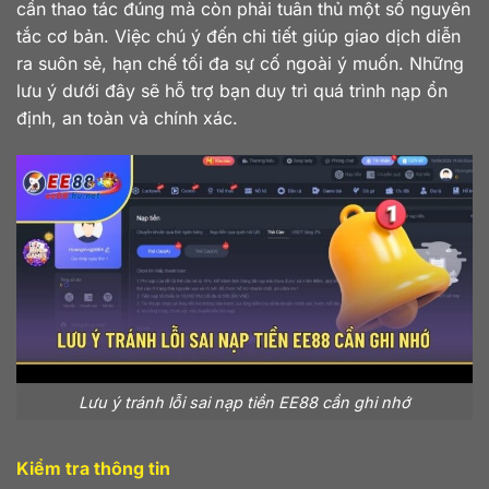
cần thao tác đúng mà còn phải tuân thủ một số nguyên
tắc cơ bản. Việc chú ý đến chi tiết giúp giao dịch diễn
ra suôn sẻ, hạn chế tối đa sự cố ngoài ý muốn. Những
lưu ý dưới đây sẽ hỗ trợ bạn duy trì quá trình nạp ổn
định, an toàn và chính xác.
Lưu ý tránh lỗi sai nạp tiền EE88 cần ghi nhớ
Kiểm tra thông tin