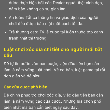
được thực hiện bởi các Dealer người thật xinh đẹp,
đảm bảo không có sự gian lận.
An toàn: Tất cả thông tin và giao dịch của người
chơi đều được bảo mật một cách tối đa.
Trả thưởng cao: Tỷ lệ cược tại luôn thuộc top cạnh
tranh nhất thị trường.
Luật chơi xóc đĩa chi tiết cho người mới bắt
đầu
Để tự tin bước vào bàn cược, việc đầu tiên bạn cần
làm là nắm vững luật chơi. Về cơ bản, luật game tại rất
đơn giản và dễ hiểu.
Các cửa cược phổ biến
Để chinh phục trò chơi xóc đĩa, việc đầu tiên bạn cần
làm là nắm vững các cửa cược. Những lựa chọn phổ
biến nhất mà bạn cần biết ngay sau đây: