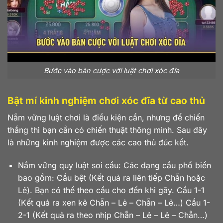
Bước vào bàn cược với luật chơi xóc đĩa
Bật mí kinh nghiệm chơi xóc đĩa từ cao thủ
Nắm vững luật chơi là điều kiện cần, nhưng để chiến
thắng thì bạn cần có chiến thuật thông minh. Sau đây
là những kinh nghiệm được các cao thủ đúc kết.
Nắm vững quy luật soi cầu: Các dạng cầu phổ biến
bao gồm: Cầu bệt (Kết quả ra liên tiếp Chẵn hoặc
Lẻ). Bạn có thể theo cầu cho đến khi gãy. Cầu 1-1
(Kết quả ra xen kẽ Chẵn – Lẻ – Chẵn – Lẻ…) Cầu 1-
2-1 (Kết quả ra theo nhịp Chẵn – Lẻ – Lẻ – Chẵn…)