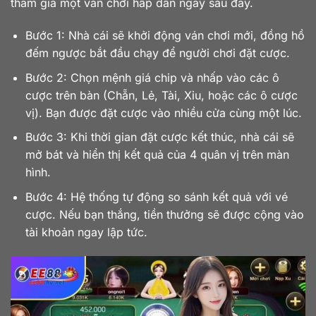
tham gia một ván chơi hấp dẫn ngay sau đây.
Bước 1: Nhà cái sẽ khởi động ván chơi mới, đồng hồ
đếm ngược bắt đầu chạy để người chơi đặt cược.
Bước 2: Chọn mệnh giá chip và nhấp vào các ô
cược trên bàn (Chẵn, Lẻ, Tài, Xỉu, hoặc các ô cược
vị). Bạn được đặt cược vào nhiều cửa cùng một lúc.
Bước 3: Khi thời gian đặt cược kết thúc, nhà cái sẽ
mở bát và hiển thị kết quả của 4 quân vị trên màn
hình.
Bước 4: Hệ thống tự động so sánh kết quả với vé
cược. Nếu bạn thắng, tiền thưởng sẽ được cộng vào
tài khoản ngay lập tức.