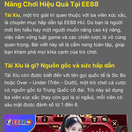
Năng Chơi Hiệu Quả Tại EE88
Tài Xỉu
, một trò giải trí quen thuộc với ba viên xúc xắc,
là chuyên mục hấp dẫn tại EE88 HU. Dù bạn là người
mới tìm hiểu hay một người muốn nâng cao kỹ năng,
việc nắm vững luật game và các chiến lược là vô cùng
quan trọng. Bài viết này sẽ là cẩm nang toàn tập, giúp
bạn khám phá mọi khía cạnh của trò chơi.
Tài Xỉu là gì? Nguồn gốc và sức hấp dẫn
Tài Xỉu còn được biết đến với tên gọi quốc tế là Sic Bo
hoặc Over – Under (Trên – Dưới), một trò chơi cá cược
có nguồn gốc từ Trung Quốc cổ đại. Trò này sử dụng
ba viên xúc xắc (hay còn gọi là xí ngầu), mỗi viên có
sáu mặt được đánh số từ 1 đến 6.