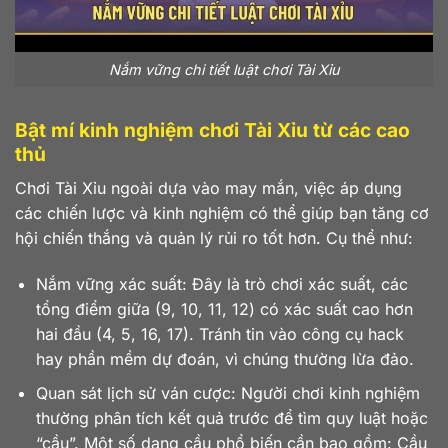
Nắm vững chi tiết luật chơi Tài Xỉu
Bật mí kinh nghiệm chơi Tài Xỉu từ các cao
thủ
Chơi Tài Xỉu ngoài dựa vào may mắn, việc áp dụng
các chiến lược và kinh nghiệm có thể giúp bạn tăng cơ
hội chiến thắng và quản lý rủi ro tốt hơn. Cụ thể như:
Nắm vững xác suất: Đây là trò chơi xác suất, các
tổng điểm giữa (9, 10, 11, 12) có xác suất cao hơn
hai đầu (4, 5, 16, 17). Tránh tin vào công cụ hack
hay phần mềm dự đoán, vì chúng thường lừa đảo.
Quan sát lịch sử ván cược: Người chơi kinh nghiệm
thường phân tích kết quả trước để tìm quy luật hoặc
“cầu”. Một số dạng cầu phổ biến cần bao gồm: Cầu