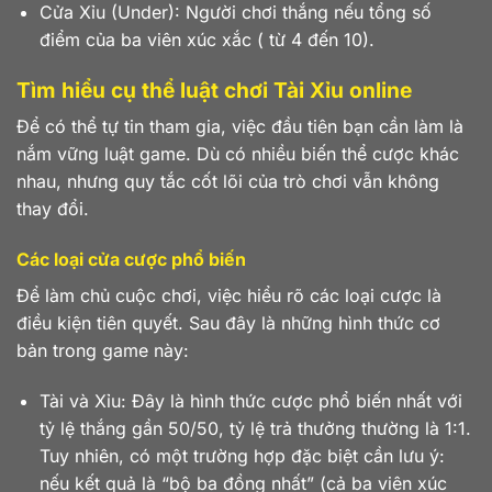
Cửa Xỉu (Under): Người chơi thắng nếu tổng số
điểm của ba viên xúc xắc ( từ 4 đến 10).
Tìm hiểu cụ thể luật chơi Tài Xỉu online
Để có thể tự tin tham gia, việc đầu tiên bạn cần làm là
nắm vững luật game. Dù có nhiều biến thể cược khác
nhau, nhưng quy tắc cốt lõi của trò chơi vẫn không
thay đổi.
Các loại cửa cược phổ biến
Để làm chủ cuộc chơi, việc hiểu rõ các loại cược là
điều kiện tiên quyết. Sau đây là những hình thức cơ
bản trong game này:
Tài và Xỉu: Đây là hình thức cược phổ biến nhất với
tỷ lệ thắng gần 50/50, tỷ lệ trả thưởng thường là 1:1.
Tuy nhiên, có một trường hợp đặc biệt cần lưu ý:
nếu kết quả là “bộ ba đồng nhất” (cả ba viên xúc