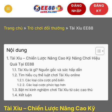
Bỏ
ĐĂNG
ĐĂNG
qua
NHẬP
KÝ
nội
dung
Trang chủ
»
Trò chơi đổi thưởng
»
Tài Xỉu EE88
Nội dung
Tài Xỉu – Chiến Lược Nâng Cao Kỹ Năng Chơi Hiệu
Quả Tại EE88
Tài Xỉu là gì? Nguồn gốc và sức hấp dẫn
Tìm hiểu cụ thể luật chơi Tài Xỉu online
Các loại cửa cược phổ biến
Các loại cược phức tạp hơn
Bật mí kinh nghiệm chơi Tài Xỉu từ các cao thủ
Kết luận
Tài Xỉu – Chiến Lược Nâng Cao Kỹ