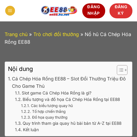
Bỏ
ĐĂNG
ĐĂNG
qua
NHẬP
KÝ
nội
dung
Trang chủ
»
Trò chơi đổi thưởng
»
Nổ hũ Cá Chép Hóa
Rồng EE88
Nội dung
Cá Chép Hóa Rồng EE88 – Slot Đổi Thưởng Triệu Đô
Cho Game Thủ
Slot game Cá Chép Hóa Rồng là gì?
Biểu tượng và đồ họa Cá Chép Hóa Rồng tại EE88
Các biểu tượng quay hũ
Tổ hợp chiến thắng
Đồ họa quay thưởng
Quy trình tham gia quay hũ bài bản từ A-Z tại EE88
Kết luận