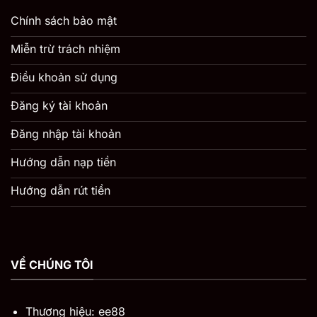
Chính sách bảo mật
Miễn trừ trách nhiệm
Điều khoản sử dụng
Đăng ký tài khoản
Đăng nhập tài khoản
Hướng dẫn nạp tiền
Hướng dẫn rút tiền
VỀ CHÚNG TÔI
Thương hiệu: ee88