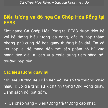
Cá Chép Hóa Rồng – Săn Jackpot triệu đô
Biểu tượng và đồ họa Cá Chép Hóa Rồng tại
EE88
Slot game Cá Chép Hóa Rồng tại EE88 được thiết kế
với hệ thống biểu tượng đa dạng, các tổ hợp thắng
phong phú cùng đồ họa quay thưởng hiện đại. Tất cả
kết hợp lại để mang đến một sản phẩm nổ hũ vừa
mang tính giải trí cao vừa chứa đựng tiềm năng đổi
thưởng hấp dẫn.
Các biểu tượng quay hũ
Mỗi biểu tượng đều gắn liền với hệ số trả thưởng khác
nhau, giúp gia tăng sự kịch tính trong từng vòng quay.
Danh sách nổi bật gồm:
Cá chép vàng – Biểu tượng trả thưởng cao nhất.