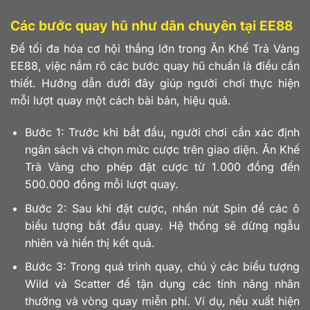
Các bước quay hũ như dân chuyên tại EE88
Để tối đa hóa cơ hội thắng lớn trong Ăn Khế Trả Vàng
EE88, việc nắm rõ các bước quay hũ chuẩn là điều cần
thiết. Hướng dẫn dưới đây giúp người chơi thực hiện
mỗi lượt quay một cách bài bản, hiệu quả.
Bước 1: Trước khi bắt đầu, người chơi cần xác định
ngân sách và chọn mức cược trên giao diện. Ăn Khế
Trả Vàng cho phép đặt cược từ 1.000 đồng đến
500.000 đồng mỗi lượt quay.
Bước 2: Sau khi đặt cược, nhấn nút Spin để các ô
biểu tượng bắt đầu quay. Hệ thống sẽ dừng ngẫu
nhiên và hiển thị kết quả.
Bước 3: Trong quá trình quay, chú ý các biểu tượng
Wild và Scatter để tận dụng các tính năng nhân
thưởng và vòng quay miễn phí. Ví dụ, nếu xuất hiện