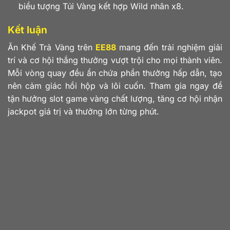
biểu tượng Túi Vàng kết hợp Wild nhân x8.
Kết luận
Ăn Khế Trả Vàng trên
EE88
mang đến trải nghiệm giải
trí và cơ hội thắng thưởng vượt trội cho mọi thành viên.
Mỗi vòng quay đều ẩn chứa phần thưởng hấp dẫn, tạo
nên cảm giác hồi hộp và lôi cuốn. Tham gia ngay để
tận hưởng slot game vàng chất lượng, tăng cơ hội nhận
jackpot giá trị và thưởng lớn từng phút.