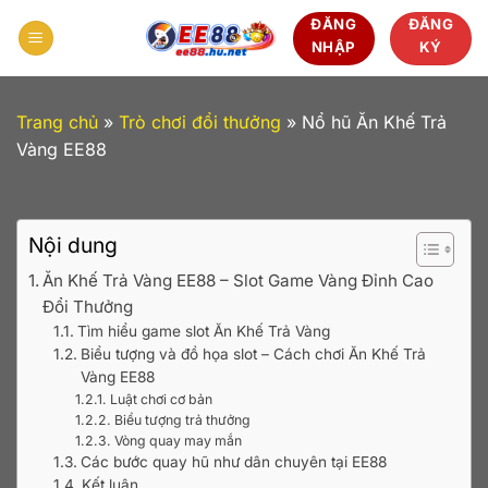
Bỏ
ĐĂNG
ĐĂNG
qua
NHẬP
KÝ
nội
dung
Trang chủ
»
Trò chơi đổi thưởng
»
Nổ hũ Ăn Khế Trả
Vàng EE88
Nội dung
Ăn Khế Trả Vàng EE88 – Slot Game Vàng Đỉnh Cao
Đổi Thưởng
Tìm hiểu game slot Ăn Khế Trả Vàng
Biểu tượng và đồ họa slot – Cách chơi Ăn Khế Trả
Vàng EE88
Luật chơi cơ bản
Biểu tượng trả thưởng
Vòng quay may mắn
Các bước quay hũ như dân chuyên tại EE88
Kết luận