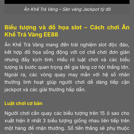
Ăn Khế Trả Vàng – Săn vàng Jackpot tỷ đô
Biểu tượng và đồ họa slot – Cách chơi Ăn
Khế Trả Vàng EE88
Ăn Khế Trả Vàng mang đến trải nghiệm slot độc đáo,
kết hợp đồ họa sống động với cơ chế chơi đơn giản
nhưng đầy kịch tính. Hiểu rõ luật chơi và các biểu
tượng là bước quan trọng để gia tăng cơ hội thắng lớn.
Ngoài ra, các vòng quay may mắn với hệ số nhân
thưởng linh hoạt giúp người chơi dễ dàng tiếp cận
jackpot và các giải thưởng hấp dẫn.
Luật chơi cơ bản
Người chơi cần quay các biểu tượng trên 15 ô sao cho
xuất hiện ít nhất 3 biểu tượng giống nhau liên tiếp trên
một hàng để nhận thưởng. Số tiền thắng sẽ phụ thuộc